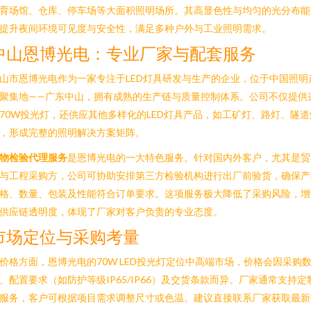
育场馆、仓库、停车场等大面积照明场所。其高显色性与均匀的光分布能
提升夜间环境可见度与安全性，满足多种户外与工业照明需求。
中山恩博光电：专业厂家与配套服务
山市恩博光电作为一家专注于LED灯具研发与生产的企业，位于中国照明
聚集地——广东中山，拥有成熟的生产链与质量控制体系。公司不仅提供
70W投光灯，还供应其他多样化的LED灯具产品，如工矿灯、路灯、隧道
，形成完整的照明解决方案矩阵。
物检验代理服务
是恩博光电的一大特色服务。针对国内外客户，尤其是贸
与工程采购方，公司可协助安排第三方检验机构进行出厂前验货，确保产
格、数量、包装及性能符合订单要求。这项服务极大降低了采购风险，增
供应链透明度，体现了厂家对客户负责的专业态度。
市场定位与采购考量
价格方面，恩博光电的70W LED投光灯定位中高端市场，价格会因采购
、配置要求（如防护等级IP65/IP66）及交货条款而异。厂家通常支持定
服务，客户可根据项目需求调整尺寸或色温。建议直接联系厂家获取最新