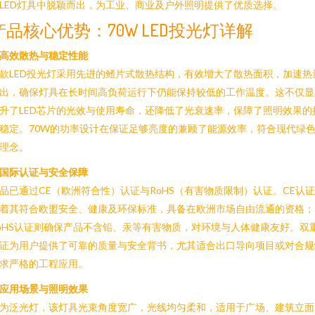
LED灯具中脱颖而出，为工业、商业及户外照明提供了优质选择。
产品核心优势：70W LED投光灯详解
. 高效散热与稳定性能
款LED投光灯采用先进的鳍片式散热结构，有效增大了散热面积，加速热
出，确保灯具在长时间高负荷运行下仍能保持较低的工作温度。这不仅显
升了LED芯片的光效与使用寿命，还降低了光衰速率，保障了照明效果的
稳定。70W的功率设计在保证足够亮度的兼顾了能源效率，符合现代绿
理念。
. 国际认证与安全保障
品已通过CE（欧洲符合性）认证与RoHS（有害物质限制）认证。CE认
着其符合欧盟安全、健康及环保标准，具备在欧洲市场自由流通的资格；
oHS认证则确保产品不含铅、汞等有害物质，对环境与人体健康友好。双
证为用户提供了可靠的质量与安全背书，尤其适合出口导向项目或对合规
求严格的工程应用。
. 应用场景与照明效果
为泛光灯，该灯具光束角度宽广，光线均匀柔和，适用于广场、建筑立面