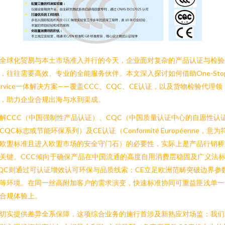
全球化贸易与本土市场准入并行的今天，企业面对复杂的产品认证与检验
，往往需要高效、专业的全能服务伙伴。本文深入探讨如何借助One-Sto
ervice一体解决方案——覆盖CCC、CQC、CE认证，以及货物检验代理领
，助力企业合规出海与水到渠成。
解CCC（中国强制性产品认证）、CQC（中国质量认证中心的自愿性认
CQC标志或节能环保系列）及CE认证（Conformité Européenne，意为
欧盟标准且进入欧盟市场的安全守门石）的必要性，实际上是产品行销桥
关键。CCC倾向于确保产品在中国流通的高度自用消费层稳固及广义法
QC则通过可认证增效认可环保与品质线索；CE立足欧洲范畴突破边界参
等环境。在同一丝高附加客户的需求演变，快速标准协同可重益匪浅单一
合规体验上。
切实提供差异全系保障，这项综合业务的施行首涉及新熟应对场监：我们